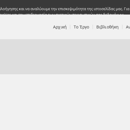
λοήγησης και να αναλύουμε την επισκεψιμότητα της ιστοσελίδας μας. Για
ookies και την επεξεργασία των σχετικών προσωπικών σας δεδομένων;
Αρχική
Το Έργο
Βιβλιοθήκη
Α