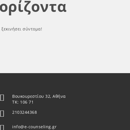
ορίζοντα
α ξεκινήσει σύντομα!
Βουκουρεστίου 32, Αθήνα
ΤΚ: 106 71
2103244368
info@e-counseling.gr