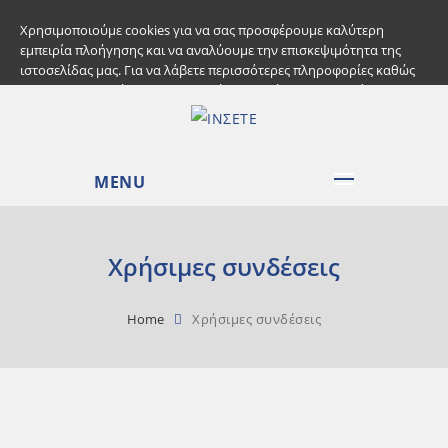
+30 210 3244368 |
info@e-counseling.gr
Χρησιμοποιούμε cookies για να σας προσφέρουμε καλύτερη
εμπειρία πλοήγησης και να αναλύουμε την επισκεψιμότητα της
ιστοσελίδας μας. Για να λάβετε περισσότερες πληροφορίες καθώς
και να τροποποιήσετε τις προτιμήσεις πατήστε το κουμπί
πληροφορίες. Αποδέχεστε την χρήση Cookies και την επεξεργασία
των σχετικών προσωπικών σας δεδομένων;
Συναινώ
Πολιτική Χρήσης Cookies
MENU
Χρήσιμες συνδέσεις
Home
Χρήσιμες συνδέσεις