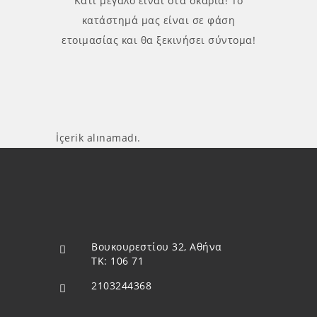
Κάτι μεγάλο είναι στα σκαριά! Το
κατάστημά μας είναι σε φάση
ετοιμασίας και θα ξεκινήσει σύντομα!
İçerik alınamadı.
Βουκουρεστίου 32, Αθήνα
ΤΚ: 106 71
2103244368