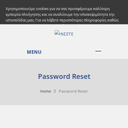
+30 210 3244368 |
info@e-counseling.gr
Χρησιμοποιούμε cookies για να σας προσφέρουμε καλύτερη
εμπειρία πλοήγησης και να αναλύουμε την επισκεψιμότητα της
ιστοσελίδας μας. Για να λάβετε περισσότερες πληροφορίες καθώς
και να τροποποιήσετε τις προτιμήσεις πατήστε το κουμπί
πληροφορίες. Αποδέχεστε την χρήση Cookies και την επεξεργασία
των σχετικών προσωπικών σας δεδομένων;
Συναινώ
Πολιτική Χρήσης Cookies
MENU
Password Reset
Home
Password Reset